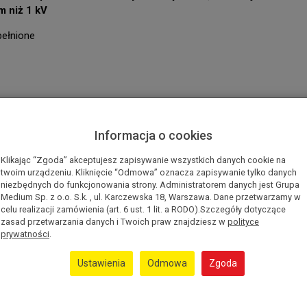
m niż 1 kV
pełnione
Informacja o cookies
o 1 kv - pytania 1-30 / 4
Klikając “Zgoda” akceptujesz zapisywanie wszystkich danych cookie na
v - pytania 31-50 / 27
twoim urządzeniu. Kliknięcie “Odmowa” oznacza zapisywanie tylko danych
niezbędnych do funkcjonowania strony. Administratorem danych jest Grupa
ektach budowlanych - pytania 51-75 / 38
Medium Sp. z o.o. S.k. , ul. Karczewska 18, Warszawa. Dane przetwarzamy w
5 / 54
celu realizacji zamówienia (art. 6 ust. 1 lit. a RODO).Szczegóły dotyczące
wym - pytania 86-104 / 57
zasad przetwarzania danych i Twoich praw znajdziesz w
polityce
ania 105-116 / 69
prywatności
.
131 / 76
0
Ustawienia
Odmowa
Zgoda
a 145-163 / 98