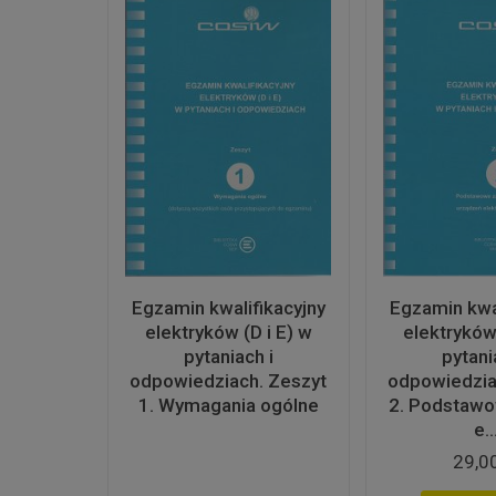
Egzamin kwalifikacyjny
Egzamin kwal
elektryków (D i E) w
elektryków 
pytaniach i
pytani
odpowiedziach. Zeszyt
odpowiedzia
1. Wymagania ogólne
2. Podstaw
e..
29,00