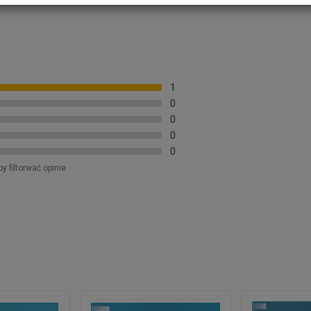
1
0
0
0
0
by filtorwać opinie