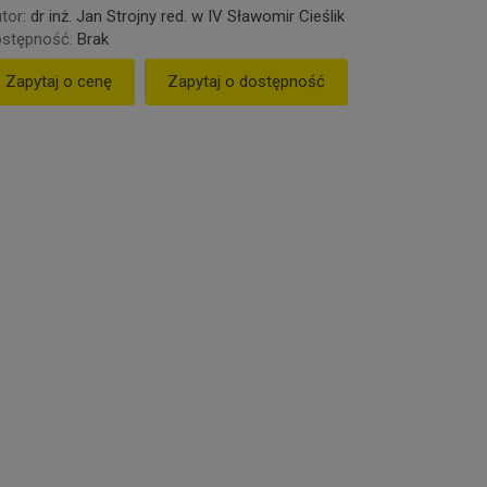
tor
:
dr inż. Jan Strojny red. w IV Sławomir Cieślik
stępność:
Brak
Zapytaj o cenę
Zapytaj o dostępność