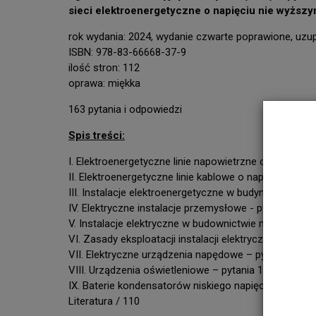
sieci elektroenergetyczne o napięciu nie wyższy
rok wydania: 2024, wydanie czwarte poprawione, uzu
ISBN: 978-83-66668-37-9
ilość stron: 112
oprawa: miękka
163 pytania i odpowiedzi
Spis treści:
I. Elektroenergetyczne linie napowietrzne o napięciu d
II. Elektroenergetyczne linie kablowe o napięciu do 1 k
III. Instalacje elektroenergetyczne w budynkach i obi
IV. Elektryczne instalacje przemysłowe - pytania 76-8
V. Instalacje elektryczne w budownictwie mieszkanio
VI. Zasady eksploatacji instalacji elektrycznych – pyt
VII. Elektryczne urządzenia napędowe – pytania 117-
VIII. Urządzenia oświetleniowe – pytania 132-144 / 9
IX. Baterie kondensatorów niskiego napięcia – pytani
Literatura / 110