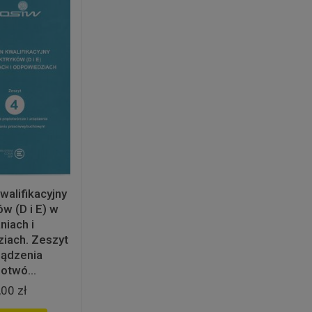
walifikacyjny
ów (D i E) w
niach i
iach. Zeszyt
ządzenia
otwó...
,00 zł