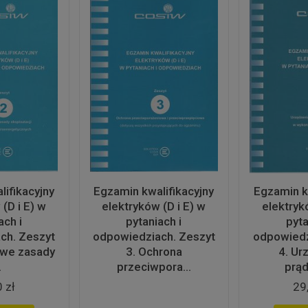
ifikacyjny
Egzamin kwalifikacyjny
Egzamin k
(D i E) w
elektryków (D i E) w
elektryk
ach i
pytaniach i
pyta
ch. Zeszyt
odpowiedziach. Zeszyt
odpowiedz
owe zasady
3. Ochrona
4. Ur
.
przeciwpora...
prąd
 zł
29