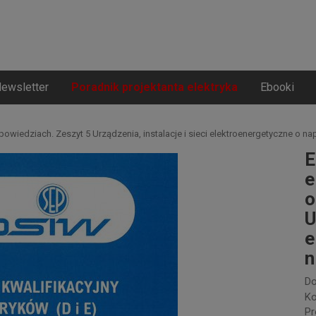
ewsletter
Poradnik projektanta elektryka
Ebooki
dpowiedziach. Zeszyt 5 Urządzenia, instalacje i sieci elektroenergetyczne o na
E
e
o
U
e
n
Do
Ko
Pr